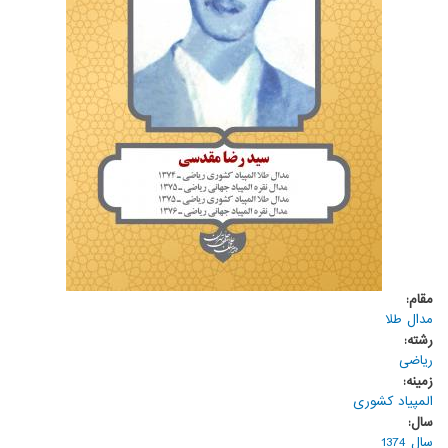
مقام:
مدال طلا
رشته:
ریاضی
زمینه:
المپیاد کشوری
سال:
سال 1374