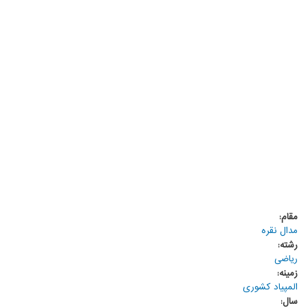
مقام:
مدال نقره
رشته:
ریاضی
زمینه:
المپیاد کشوری
سال: