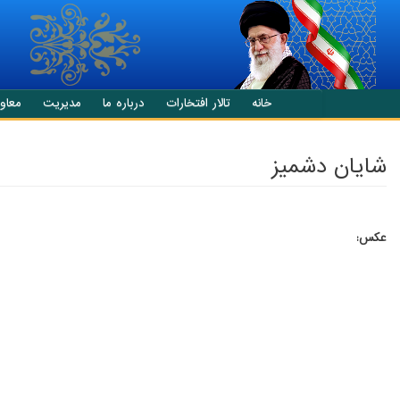
انتقال به محتوای اصلی
خانه
تالار افتخارات
درباره ما
مدیریت
معاو
شايان دشمیز
عکس: