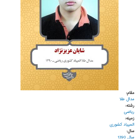
مقام:
مدال طلا
رشته:
ریاضی
زمینه:
المپیاد کشوری
سال:
سال 1390