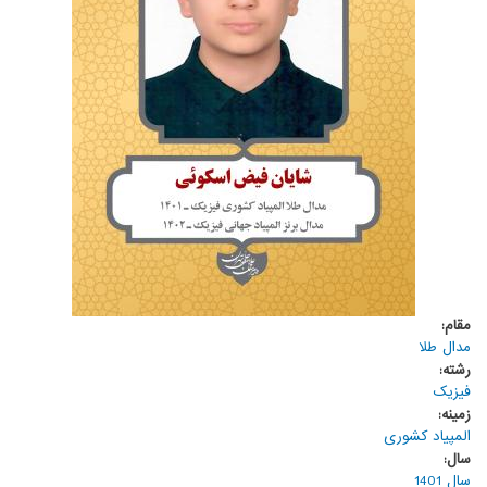
مقام:
مدال طلا
رشته:
فیزیک
زمینه:
المپیاد کشوری
سال:
سال 1401