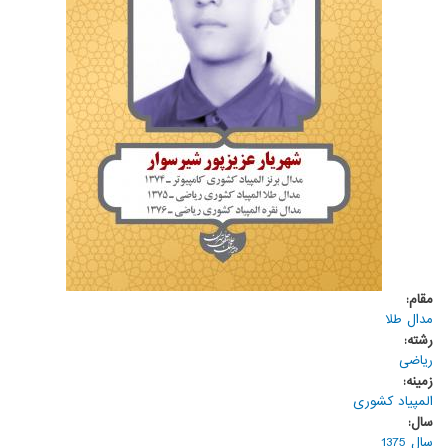
مقام:
مدال طلا
رشته:
ریاضی
زمینه:
المپیاد کشوری
سال:
سال 1375