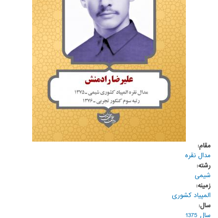
مقام:
مدال نقره
رشته:
شیمی
زمینه:
المپیاد کشوری
سال:
سال 1375