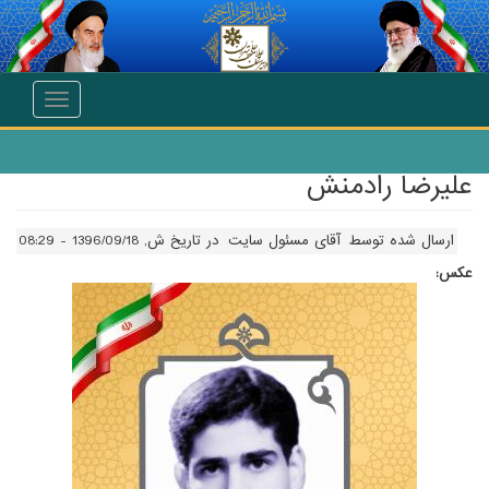
انتقال به محتوای اصلی
Toggle
navigation
عليرضا رادمنش
ارسال شده توسط
آقای مسئول سایت
در تاریخ ش, 1396/09/18 - 08:29
عکس: