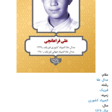
مقام:
مدال طلا
رشته:
فیزیک
زمینه:
المپیاد کشوری
سال:
سال 1379