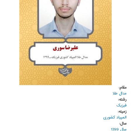
مقام:
مدال طلا
رشته:
فیزیک
زمینه:
المپیاد کشوری
سال:
سال 1399