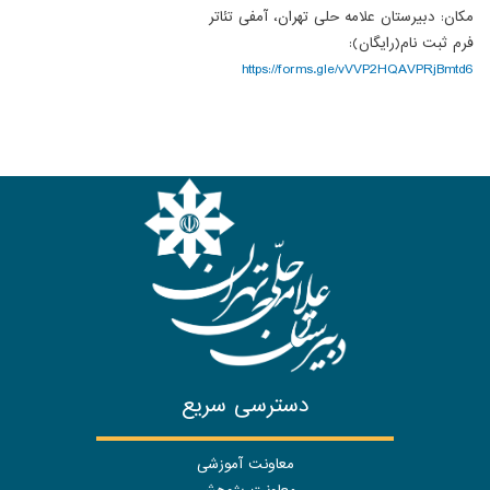
مکان: دبیرستان علامه حلی تهران، آمفی تئاتر
فرم ثبت نام(رایگان):
https://forms.gle/vVVP2HQAVPRjBmtd6
دسترسی سریع
معاونت آموزشی