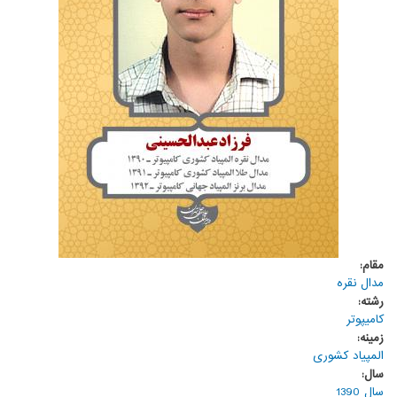
مقام:
مدال نقره
رشته:
کامیپوتر
زمینه:
المپیاد کشوری
سال:
سال 1390