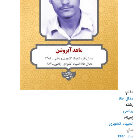
مقام:
مدال طلا
رشته:
ریاضی
زمینه:
المپیاد کشوری
سال:
سال 1387