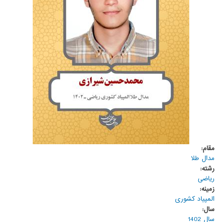
مقام:
مدال طلا
رشته:
ریاضی
زمینه:
المپیاد کشوری
سال:
سال 1402