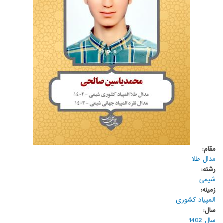
مقام:
مدال طلا
رشته:
شیمی
زمینه:
المپیاد کشوری
سال:
سال 1402