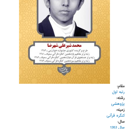
مقام:
رتبه اول
رشته:
پژوهشی
زمینه:
کنگره قرآنی
سال:
سال 1383