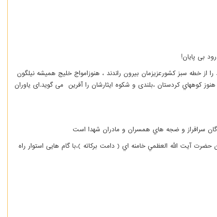
ود بی پايان
!
از خطه سبز كشورعزيزمان بیرون راندند ، هنوزامواج خلیج همیشه نیلگون
نوز كوههاي کردستان ،بلندی و شکوه ایثارشان را آفرين می گوید.ای یاوران
ادگان سرافراز و ضجه هاي همسران و مادران شهدا است
حضرت آيت الله العظمي خامنه اي ( دامت بركاته )،با گام هایی استوار راه