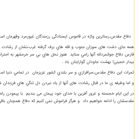
دفاع مقدس،رساترین واژه در قاموس ایستادگی رزمندگان غیورمرد وقهرمان اس
همه جای دشت های سوزان جنوب و قله هاي برف گرفته غرب،نشان از رشادت و پی
فارس دفاع جوانمردانه آنها رامي ستايد هنوز نخل هاي بي سر خرمشهر به احترام
بیدار خمینی! بهشت جاودان گوارایتان باد
.
ثمرات اين دفاع مقدس،سرافرازي و سر بلندي كشور عزيزمان در تمامي دنيا اس
و اما وظیفه ی ما در قبال رشادت های آنها از ياد نبردن دل تنگي هاي فرزندا
در این ایام خجسته و غرور آفرین با خدای خود پیمان می بندیم با پیمودن راه ا
مقدسشان را ادامه خواهیم داد و هرگز فراموش نمی کنیم كه دفاع همچنان باق