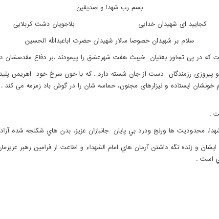
بسم رب شهدا و صدیقین
کجایید ای شهیدان خدایی بلاجویان دشت کربلایی
سلام بر شهیدان خصوصا سالار شهیدان حضرت اباعبدالله الحسین
ت كه در پی تجاوز بعثيان خیبث هفت شهرعشق را پیمودند .بر دفاع مقدسشان در
روزی رزمندگان دست از جان شسته دارد . كه با خون سرخ خود اهریمن پلید را 
 خونشان ایستاده و نیزارهای مجنون، حماسه شان را در گوش باد زمزمه می کند . ه
ت .
ن شهدا، محدوديت ها ورنج ودرد بي پايان جانبازان عزيز، بدن هاي شكنجه شده آز
یشان و زنده نگه داشتن آرمان هاي امام الشهداء و اطاعت از فرامین رهبر عزيزمان 
ي است .