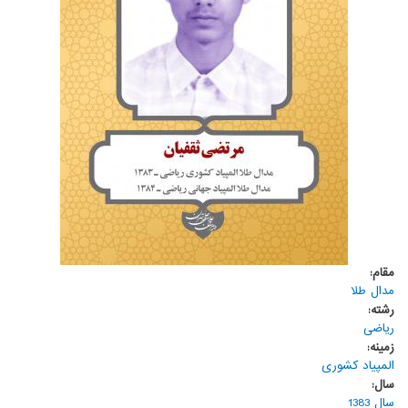
مقام:
مدال طلا
رشته:
ریاضی
زمینه:
المپیاد کشوری
سال:
سال 1383