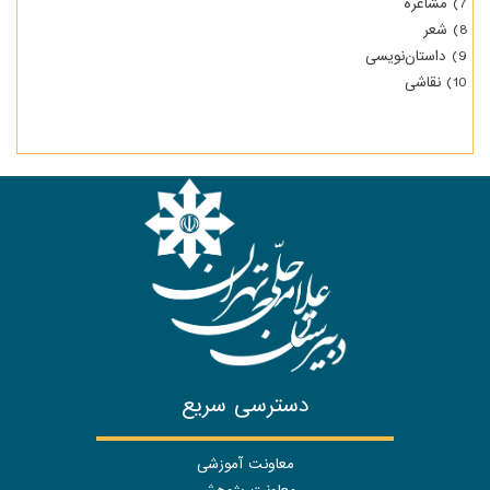
7) مشاعره
8) شعر
9) داستان‌نویسی
10) نقاشی
دسترسی سریع
معاونت آموزشی