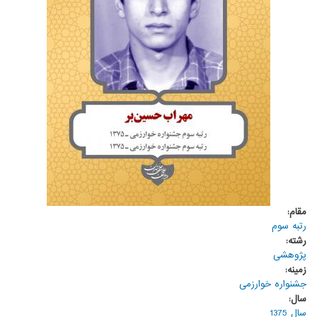
مقام:
رتبه سوم
رشته:
پژوهشی
زمینه:
جشنواره خوارزمی
سال:
سال 1375