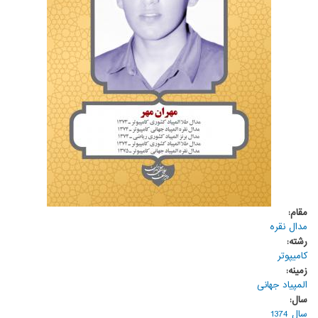
مقام:
مدال نقره
رشته:
کامیپوتر
زمینه:
المپیاد جهانی
سال:
سال 1374