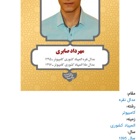
مقام:
مدال نقره
رشته:
کامیپوتر
زمینه:
المپیاد کشوری
سال:
سال 1395