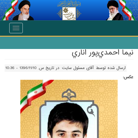
انتقال به محتوای اصلی
Toggle
navigation
نيما احمدي‌پور اناري
ارسال شده توسط
آقای مسئول سایت
در تاریخ س, 1396/11/10 - 10:36
عکس: