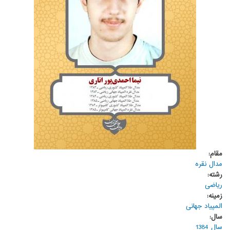
مقام:
مدال نقره
رشته:
ریاضی
زمینه:
المپیاد جهانی
سال:
سال 1384