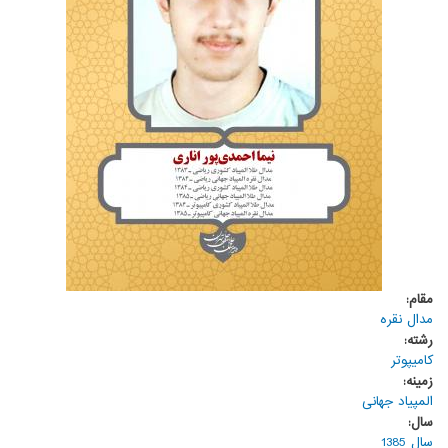
مقام:
مدال نقره
رشته:
کامیپوتر
زمینه:
المپیاد جهانی
سال:
سال 1385