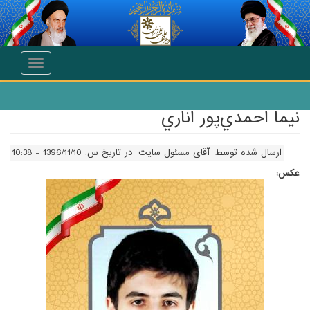
انتقال به محتوای اصلی
Toggle
navigation
نيما احمدي‌پور اناري
ارسال شده توسط
آقای مسئول سایت
در تاریخ س, 1396/11/10 - 10:38
عکس: