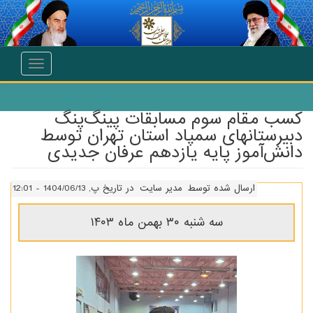
انتقال به محتوای اصلی
Toggle
navigation
کسب مقام سوم مسابقات پینگ‌پنگ
دبیرستانهای سمپاد استان تهران توسط
دانش‌آموز پایه یازدهم عرفان جدیدی
ارسال شده توسط
مدیر سایت
در تاریخ پ, 1404/06/13 - 12:01
سه شنبه ۳۰ بهمن ماه ۱۴۰۳