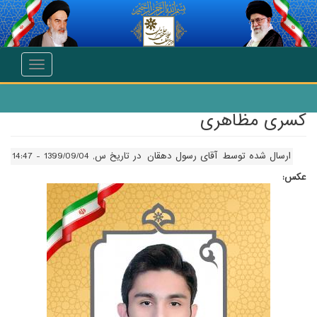
انتقال به محتوای اصلی
Toggle
navigation
کسری مظاهری
ارسال شده توسط
آقای رسول دهقان
در تاریخ س, 1399/09/04 - 14:47
عکس: