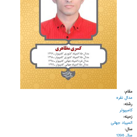
مقام:
مدال نقره
رشته:
کامیپوتر
زمینه:
المپیاد جهانی
سال:
سال 1398