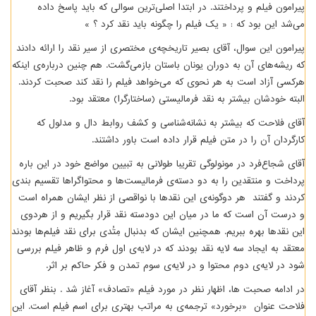
پیرامون فیلم و پرداختند. در ابتدا اصلی‌ترین سوالی که باید پاسخ داده
می‌شد این بود که : « یک فیلم را چگونه باید نقد کرد ؟ »
پیرامون این سوال، آقای بصیر تاریخچه‌ی مختصری از سیر نقد را ارائه دادند
که ریشه‌های آن به دوران یونان باستان بازمی‌گشت. هم چنین درباره‌ی اینکه
هرکسی آزاد است به هر نحوی که می‌خواهد فیلم را نقد کند صحبت کردند.
البته خودشان بیشتر به نقد فرمالیستی (ساختارگرا) معتقد بود.
آقای فلاحت که بیشتر به نشانه‌شناسی و کشف روابط دال و مدلول که
کارگردان آن را در متن فیلم قرار داده است باور داشتند.
آقای شجاع‌فرد در مونولوگی تقریبا طولانی به تبیین مواضع خود در این باره
پرداخت و منتقدین را به دو دسته‌ی فرمالیست‌ها و محتواگراها تقسیم بندی
کردند و گفتند هر دوگونه‌ی این نقدها با نواقصی از نظر ایشان همراه است
و درست آن است که ما در میان این دودسته نقد قرار بگیریم و از هردوی
این نقدها بهره ببریم. همچنین ایشان که بدنبال مِتُدی برای نقد فیلم‌ها بودند
معتقد به ایجاد سه لایه نقد بودند که در لایه‌ی اول فرم و ظاهر فیلم بررسی
شود در لایه‌ی دوم محتوا و در لایه‌ی ‌سوم تمدن و فکر حاکم بر اثر.
در ادامه صحبت ها، اظهار نظر در مورد فیلم «تصادف» آغاز شد . بنظر آقای
فلاحت عنوان «برخورد» ترجمه‌ی به مراتب بهتری برای اسم فیلم است. این