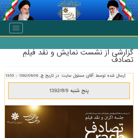
انتقال به محتوای اصلی
Toggle
navigation
گزارشی از نشست نمایش و نقد فیلمِ
تصادف
ارسال شده توسط
آقای مسئول سایت
در تاریخ چ, 1392/08/08 - 13:55
پنج شنبه 1392/8/9