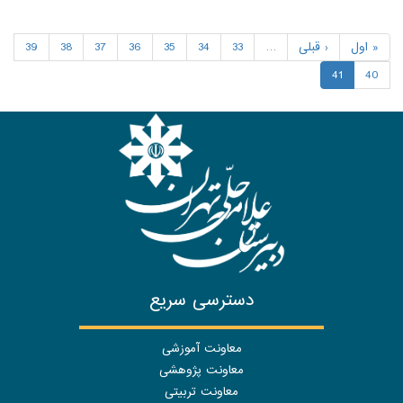
« اول
‹ قبلی
…
33
34
35
36
37
38
39
41
40
دسترسی سریع
معاونت آموزشی
معاونت پژوهشی
معاونت تربیتی