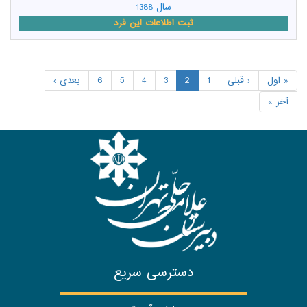
سال 1388
ثبت اطلاعات این فرد
« اول
‹ قبلی
1
2
3
4
5
6
بعدی ›
آخر »
دسترسی سریع