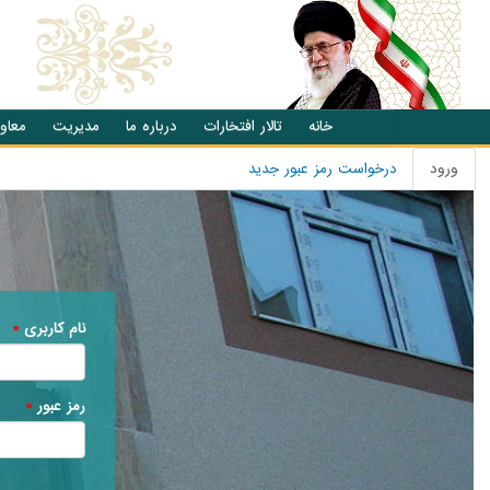
انتقال به محتوای اصلی
خانه
تالار افتخارات
درباره ما
مدیریت
معاو
ورود
(تب
درخواست رمز عبور جدید
تب های اصلی
فعال)
نام کاربری
*
رمز عبور
*