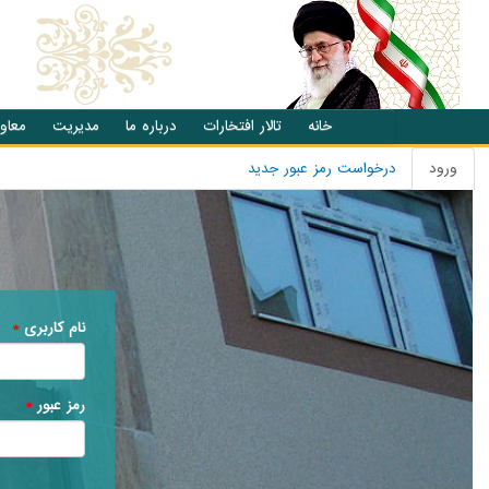
انتقال به محتوای اصلی
خانه
تالار افتخارات
درباره ما
مدیریت
معاو
ورود
(تب
درخواست رمز عبور جدید
تب های اصلی
فعال)
نام کاربری
*
رمز عبور
*