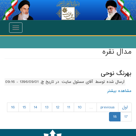
انتقال به محتوای اصلی
Toggle
navigation
مدال نقره
بهرنگ نوحی
ارسال شده توسط
آقای مسئول سایت
در تاریخ چ, 1396/09/01 - 09:16
مشاهده بیشتر
درباره بهرنگ نوحی
اول
previous
…
10
11
12
13
14
15
16
18
17