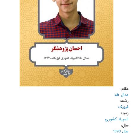
مقام:
مدال طلا
رشته:
فیزیک
زمینه:
المپیاد کشوری
سال:
سال 1393