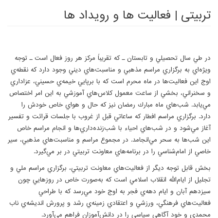
تربیتی | فعالیت ها و رویداد ها
در طي سال تحصيلي و تابستان ـ كه تقريباً مركز هر روز فعال است ـ توجه
ويژه‌اي به برگزاري مراسم مذهبي و مناسبت‌هاي ديني وجود دارد كه نقطه‌ي
اوج اين فعاليت‌ها در ماه محرم است كه با برپايي خيمه‌ي حسيني، عزاداري
و سخنراني، بخشي از ساعت معمول كلاس‌هاي آموزشي به اين امر اختصاص
مي‌يابد. شب‌هاي ماه مبارك رمضان نيز كه حال و هواي خاص خودش را
دارد. برگزاري مراسم افطار كه ساعاتي قبل از غروب با جلسات قرائت و تفسير
آغاز مي‌شود و در شب‌هاي احياء با شب‌زنده‌داري‌ها و انجام مراسم خاص
اين شب‌ها به سحر مي‌انجامد. در مجموع مراسم و مناسبت‌هاي مذهبي، سير
خاصي از امام‌شناسي را در برنامه‌هاي معاونت تربيتي در بر مي‌گيرد.
بخش قابل توجه ديگر از فعاليت‌هاي معاونت تربيتي، برگزاري مراسم ملي و
تجليل از ايام‌الله انقلاب اسلامي است كه به‌صورت خاص در روزهايي چون
سيزدهم آبان و ايام دهه‌ي فجر به اوج خود مي‌رسد كه با طراحي
فعاليت‌هاي فرهنگي، ورزشي و اعتقادي زمينه‌ي رشد و پرورش انديشه‌ي ناب
محمدي و خود آگاهي سياسي را در دانش‌آموزان فراهم مي‌آورد.