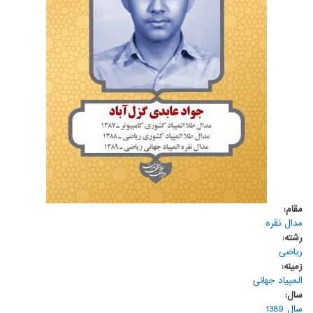
مقام:
مدال نقره
رشته:
ریاضی
زمینه:
المپیاد جهانی
سال:
سال 1389