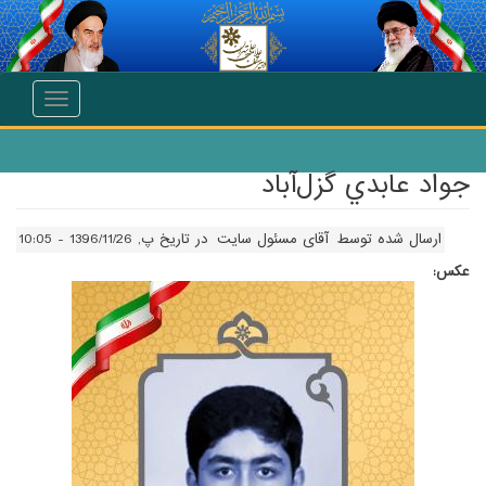
انتقال به محتوای اصلی
Toggle
navigation
جواد عابدي گزل‌آباد
ارسال شده توسط
آقای مسئول سایت
در تاریخ پ, 1396/11/26 - 10:05
عکس: