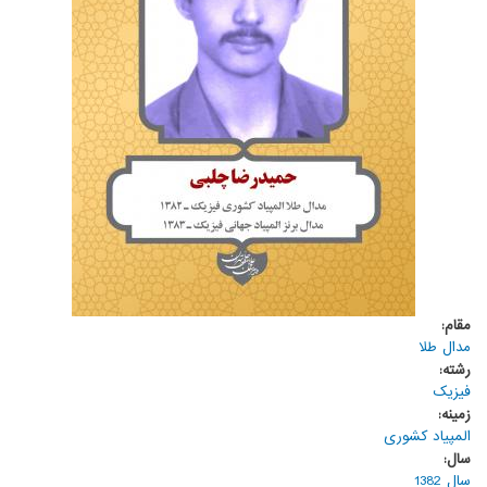
مقام:
مدال طلا
رشته:
فیزیک
زمینه:
المپیاد کشوری
سال:
سال 1382