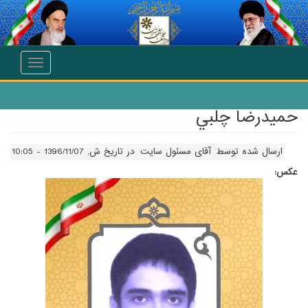
انتقال به محتوای اصلی
Toggle
navigation
حميدرضا چلبي
ارسال شده توسط
آقای مسئول سایت
در تاریخ ش, 1396/11/07 - 10:05
عکس: