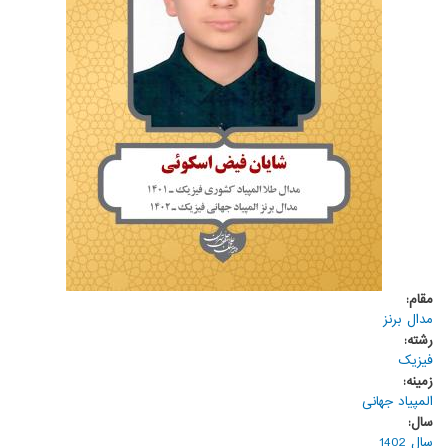
مقام:
مدال برنز
رشته:
فیزیک
زمینه:
المپیاد جهانی
سال:
سال 1402