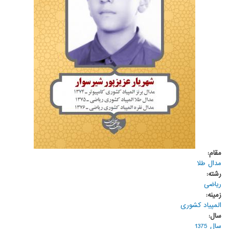
مقام:
مدال طلا
رشته:
ریاضی
زمینه:
المپیاد کشوری
سال:
سال 1375