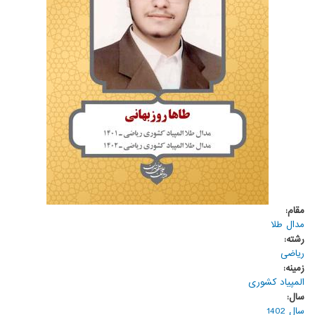
مقام:
مدال طلا
رشته:
ریاضی
زمینه:
المپیاد کشوری
سال:
سال 1402