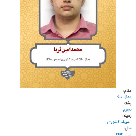
مقام:
مدال طلا
رشته:
نجوم
زمینه:
المپیاد کشوری
سال:
سال 1398