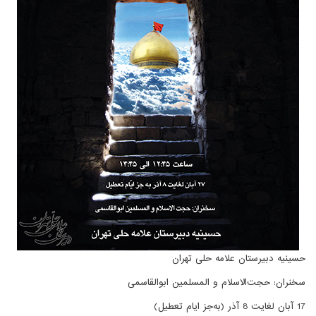
حسینیه دبیرستان علامه حلی تهران
سخنران: حجت‌الاسلام و المسلمین ابوالقاسمی
17 آبان لغایت 8 آذر (به‌جز ایام تعطیل)