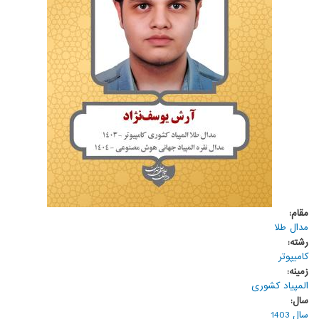
مقام:
مدال طلا
رشته:
کامیپوتر
زمینه:
المپیاد کشوری
سال:
سال 1403