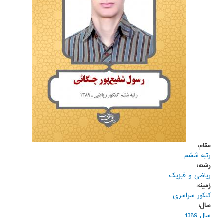
مقام:
رتبه ششم
رشته:
ریاضی و فیزیک
زمینه:
کنکور سراسری
سال:
سال 1389