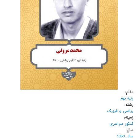
مقام:
رتبه نهم
رشته:
ریاضی و فیزیک
زمینه:
کنکور سراسری
سال:
سال 1380