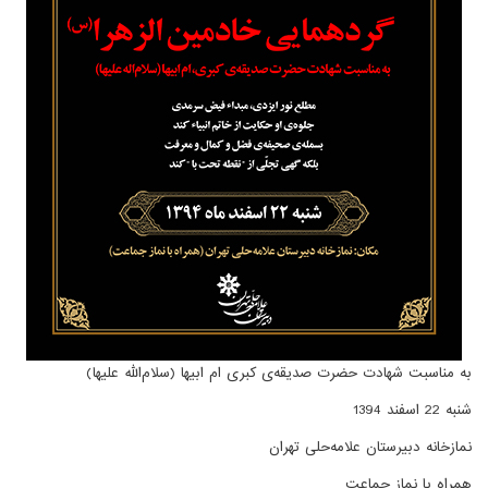
به مناسبت شهادت حضرت صدیقه‌ی کبری ام ابیها (سلام‌الله علیها)
شنبه 22 اسفند 1394
نمازخانه دبیرستان علامه‌حلی تهران
همراه با نماز جماعت