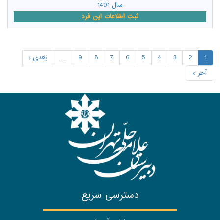
سال 1401
ثبت اطلاعات این فرد
1
2
3
4
5
6
7
8
9
…
بعدی ›
آخر »
دسترسی سریع