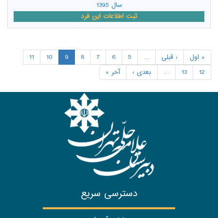
سال 1395
ثبت اطلاعات این فرد
« اول
‹ قبلی
…
5
6
7
8
9
10
11
12
13
…
بعدی ›
آخر »
دسترسی سریع