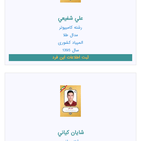
علي شفيعي
رشته
کامیپوتر
مدال طلا
المپیاد کشوری
سال 1395
ثبت اطلاعات این فرد
شايان کياني