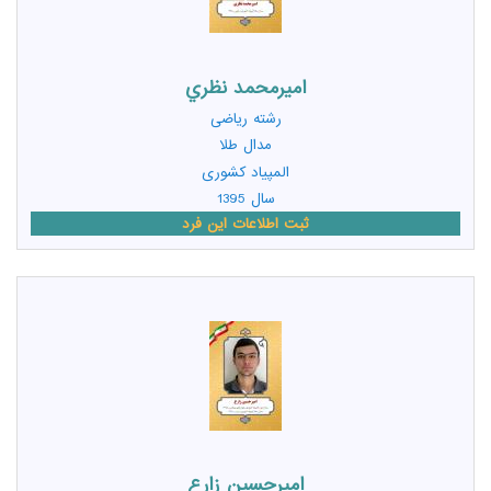
اميرمحمد نظري
رشته
ریاضی
مدال طلا
المپیاد کشوری
سال 1395
ثبت اطلاعات این فرد
اميرحسين زارع