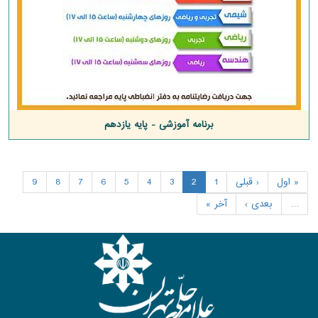
برنامه آموزشی - پایه یازدهم
« اول
‹ قبلی
1
2
3
4
5
6
7
8
9
…
بعدی ›
آخر »