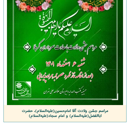
مراسم جشن ولادت آقا امام‌حسین(علیه‌السلام)، حضرت
اباالفضل(علیه‌السلام) و امام سجاد(علیه‌السلام)