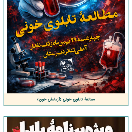
مطالعهٔ تابلوی خونی (آزمایش خون)