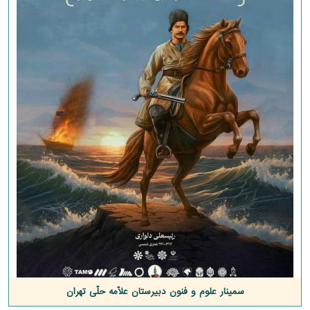
سمینار علوم و فنون دبیرستان علّامه حلّی تهران