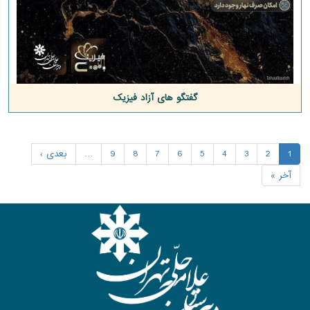
گفتگو های آزاد فیزیک
1
2
3
4
5
6
7
8
9
…
بعدی ›
آخر »