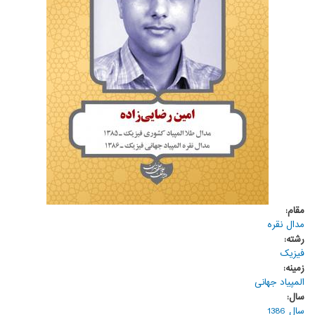
مقام:
مدال نقره
رشته:
فیزیک
زمینه:
المپیاد جهانی
سال:
سال 1386