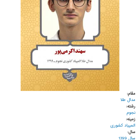
مقام:
مدال طلا
رشته:
نجوم
زمینه:
المپیاد کشوری
سال:
سال 1399