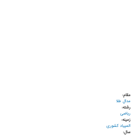
مقام:
مدال طلا
رشته:
ریاضی
زمینه:
المپیاد کشوری
سال: