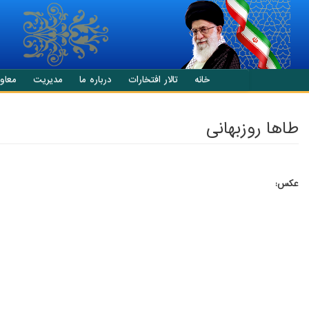
انتقال به محتوای اصلی
خانه
تالار افتخارات
درباره ما
مدیریت
معاو
طاها روزبهانی
عکس: